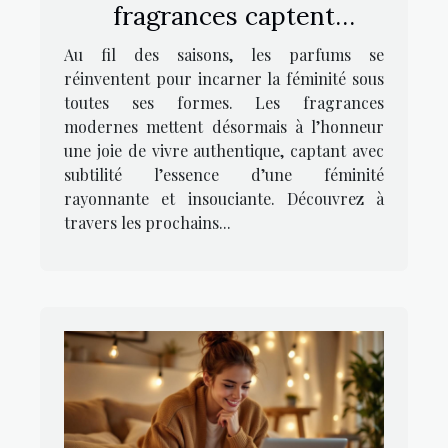
fragrances captent
l'essence de la féminité
Au fil des saisons, les parfums se
joviale ?
réinventent pour incarner la féminité sous
toutes ses formes. Les fragrances
modernes mettent désormais à l’honneur
une joie de vivre authentique, captant avec
subtilité l’essence d’une féminité
rayonnante et insouciante. Découvrez à
travers les prochains...