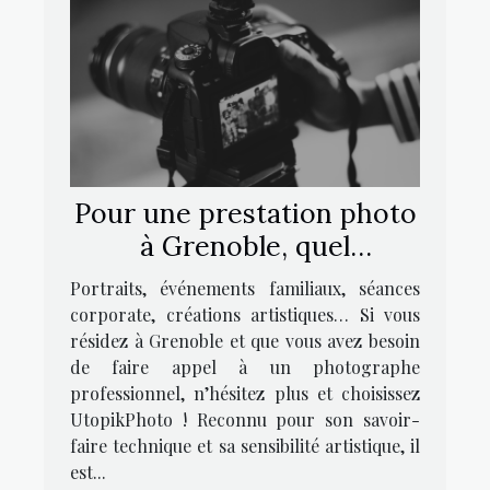
Pour une prestation photo
à Grenoble, quel
photographe contacter ?
Portraits, événements familiaux, séances
corporate, créations artistiques… Si vous
résidez à Grenoble et que vous avez besoin
de faire appel à un photographe
professionnel, n’hésitez plus et choisissez
UtopikPhoto ! Reconnu pour son savoir-
faire technique et sa sensibilité artistique, il
est...