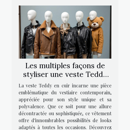
Les multiples façons de
styliser une veste Teddy
en cuir
La veste Teddy en cuir incarne une pièce
emblématique du vestiaire contemporain,
appréciée pour son style unique et sa
polyvalence. Que ce soit pour une allure
décontractée ou sophistiquée, ce vêtement
offre d'innombrables possibilités de looks
adaptés à toutes les occasions. Découvrez