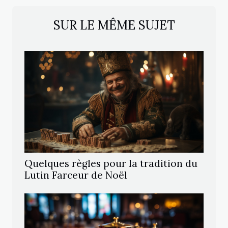
SUR LE MÊME SUJET
Quelques règles pour la tradition du
Lutin Farceur de Noël