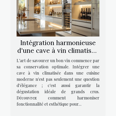
Intégration harmonieuse
d'une cave à vin climatisée
dans une cuisine moderne
L'art de savourer un bon vin commence par
sa conservation optimale. Intégrer une
cave à vin climatisée dans une cuisine
moderne n'est pas seulement une question
d'élégance ; c'est aussi garantir la
dégustation idéale de grands crus.
Découvrez comment harmoniser
fonctionnalité et esthétique pour...