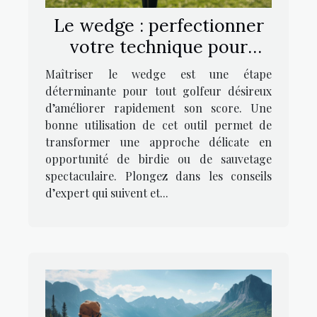
Le wedge : perfectionner
votre technique pour
mieux scorer
Maîtriser le wedge est une étape
déterminante pour tout golfeur désireux
d’améliorer rapidement son score. Une
bonne utilisation de cet outil permet de
transformer une approche délicate en
opportunité de birdie ou de sauvetage
spectaculaire. Plongez dans les conseils
d’expert qui suivent et...