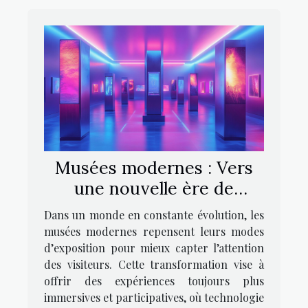
Musées modernes : Vers
une nouvelle ère de
l’exposition
Dans un monde en constante évolution, les
musées modernes repensent leurs modes
d’exposition pour mieux capter l’attention
des visiteurs. Cette transformation vise à
offrir des expériences toujours plus
immersives et participatives, où technologie