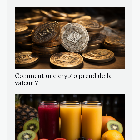
Comment une crypto prend de la
valeur ?