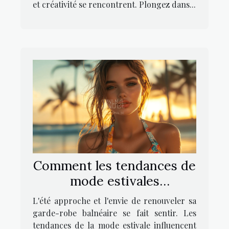
et créativité se rencontrent. Plongez dans...
Comment les tendances de
mode estivales
influencent-elles le choix
L'été approche et l'envie de renouveler sa
des maillots de bain ?
garde-robe balnéaire se fait sentir. Les
tendances de la mode estivale influencent