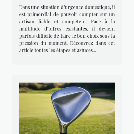
urgences domestiques ?
Dans une situation d’urgence domestique, il
est primordial de pouvoir compter sur un
artisan fiable et compétent. Face à la
multitude d’offres existantes, il devient
parfois difficile de faire le bon choix sous la
pression du moment. Découvrez dans cet
article toutes les étapes et astuces...