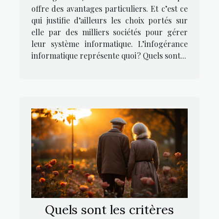
offre des avantages particuliers. Et c’est ce
qui justifie d’ailleurs les choix portés sur
elle par des milliers sociétés pour gérer
leur système informatique. L’infogérance
informatique représente quoi ? Quels sont...
Quels sont les critères