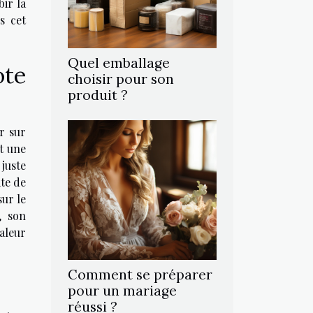
ir la
s cet
Quel emballage
ote
choisir pour son
produit ?
r sur
st une
juste
ate de
sur le
, son
valeur
Comment se préparer
pour un mariage
réussi ?