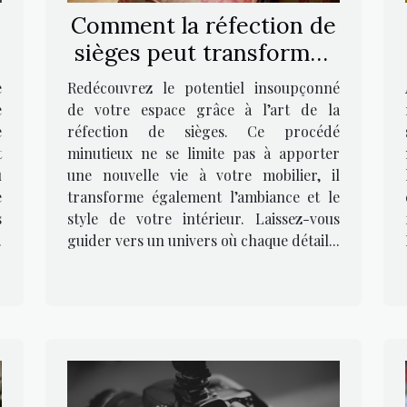
Comment la réfection de
sièges peut transformer
votre intérieur ?
e
Redécouvrez le potentiel insoupçonné
e
de votre espace grâce à l’art de la
e
réfection de sièges. Ce procédé
t
minutieux ne se limite pas à apporter
u
une nouvelle vie à votre mobilier, il
e
transforme également l’ambiance et le
s
style de votre intérieur. Laissez-vous
.
guider vers un univers où chaque détail...