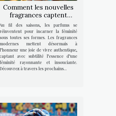
Comment les nouvelles
fragrances captent
l'essence de la féminité
Au fil des saisons, les parfums se
joviale ?
réinventent pour incarner la féminité
sous toutes ses formes. Les fragrances
modernes mettent désormais à
l’honneur une joie de vivre authentique,
captant avec subtilité l’essence d’une
féminité rayonnante et insouciante.
Découvrez à travers les prochains...