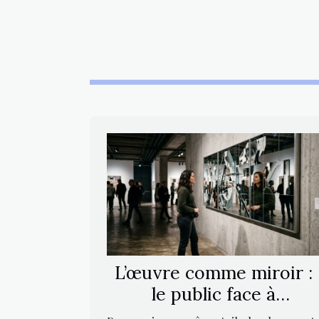
L’œuvre comme miroir :
le public face à
l’interprétation artistiqu