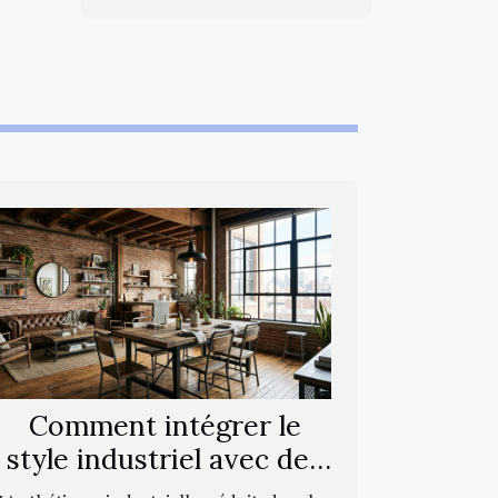
Comment intégrer le
style industriel avec des
meubles en bois massif ?