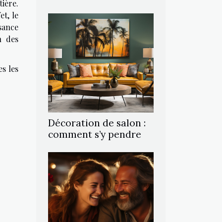
ière.
et, le
sance
n des
es les
Décoration de salon :
comment s’y pendre