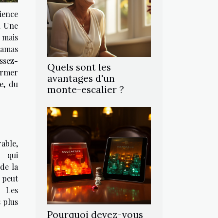
ience
e. Une
 mais
amas
ssez-
Quels sont les
ormer
avantages d'un
e, du
monte-escalier ?
able,
e qui
 de la
 peut
. Les
 plus
Pourquoi devez-vous