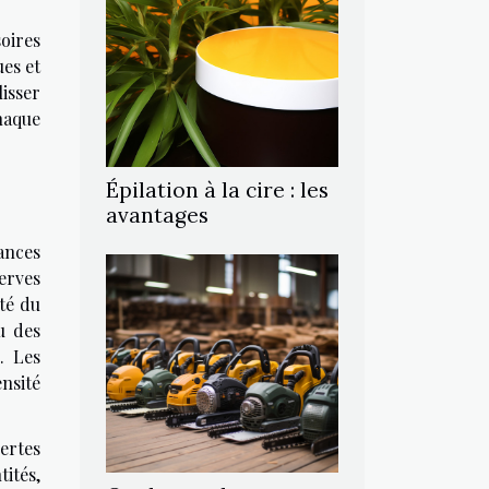
oires
es et
lisser
haque
Épilation à la cire : les
avantages
ances
erves
ité du
u des
. Les
nsité
ertes
tités,