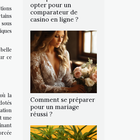
opter pour un
tions
comparateur de
rtains
casino en ligne ?
 sous
iques
belle
ur ce
où la
Comment se préparer
dotés
pour un mariage
ation
réussi ?
t une
inant
orcée