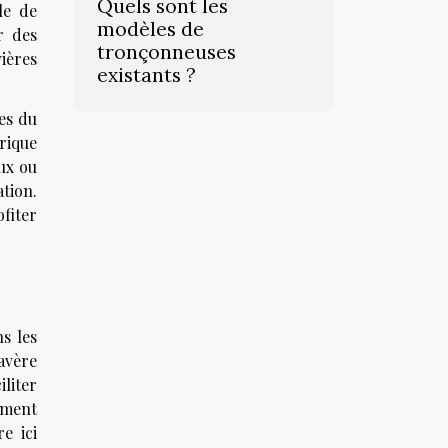
Quels sont les
le de
modèles de
r des
tronçonneuses
vières
existants ?
es du
rique
ux ou
tion.
fiter
s les
’avère
iliter
ement
e ici