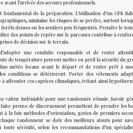
e avant l’arrivée des secours professionnels.
 fondamental de la préparation. L’utilisation d’un GPS fiab
raphiques, minimise les risques de se perdre, surtout lorsqu
es forêts denses ou les sentiers peu fréquentés. Prendre le te
nifier des points de repère sur le parcours contribue à renfor
rises de décision sur le terrain.
’adopter une conduite responsable et de rester attenti
te de température peuvent mettre en péril la sécurité du gr
tins météo locaux avant le départ et de rester prêt à mod
i les conditions se détériorent. Porter des vêtements adapt
 affronter ces caprices climatiques, évitant ainsi hypotherm
e valeur indéniable pour une randonnée réussie. Savoir gér
 et faire preuve de discernement permettent de prendre les b
t à la fois méthodes d’orientation, gestes de premiers secou
, chaque randonneur se dote des meilleurs atouts pour sav
toute sérénité, selon les recommandations d’un spécialis