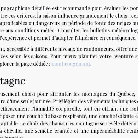
opographique détaillée est recommandé pour évaluer les por
utre ces critères, la saison influence grandement le choix : ce
praticables ou dangereux en période de fonte des neiges ou
face aux conditions météo. Consulter les bulletins météorolog
 l’expérience et permet d’adapter l’itinéraire en conséquence.
t, accessible à différents niveaux de randonneurs, offre une 
ces selon les saisons. Pour mieux planifier votre aventure s
plorer la page dédiée :
mont rougemont
.
ntagne
eusement choisi pour affronter les montagnes du Québec, 
s d’une seule journée. Privilégier des vêtements techniques 
fficacement l’humidité corporelle, tout en offrant une isol
erposer une couche de base respirante, une couche isolante e
daptable. Le choix des chaussures montagne se révèle déterm
 cheville, une semelle crantée et une imperméabilité renf