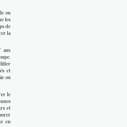
le ou
e les
mps de
cer la
f aux
oupe.
ifier
és et
ie ou
er le
onnes
rs et
ourer
te en