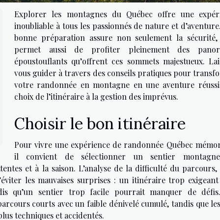
Explorer les montagnes du Québec offre une expér
inoubliable à tous les passionnés de nature et d’aventur
bonne préparation assure non seulement la sécurité,
permet aussi de profiter pleinement des panor
époustouflants qu’offrent ces sommets majestueux. Lai
vous guider à travers des conseils pratiques pour transf
votre randonnée en montagne en une aventure réussi
choix de l’itinéraire à la gestion des imprévus.
Choisir le bon itinéraire
Pour vivre une expérience de randonnée Québec mémor
il convient de sélectionner un sentier montagn
entes et à la saison. L’analyse de la difficulté du parcours,
viter les mauvaises surprises : un itinéraire trop exigeant
is qu’un sentier trop facile pourrait manquer de défis
rcours courts avec un faible dénivelé cumulé, tandis que les
plus techniques et accidentés.