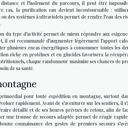
 distance et l’isolement du parcours, il peut être impossib
e cas, la purification eau devient incontournable : utilise
ifs ou des systèmes à ultraviolets permet de rendre l’eau des ri
.
on du type d’activité permet de mieux répondre aux exigenc
part, il est recommandé d’augmenter légèrement l’apport calo
ter plusieurs encas énergétiques à consommer toutes les de
tion riche en protéines et en glucides favorisera la récupéra
nutritionnels, chaque randonneur maximise ses chances de pro
soin de sa santé.
 montagne
rimordial pour toute expédition en montagne, surtout dan
voluer rapidement. Avant de s’aventurer sur les sentiers, il s
aire détaillé et de ses heures prévues de retour, afin de fac
ter une trousse de secours adaptée permet de réagir rapid
bonne connaissance des gestes de premiers secours s’avèr