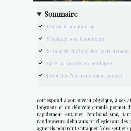
Sommaire
Choisir le bon itinéraire
S’équiper pour la montagne
Se nourrir et s’hydrater correctement
Gérer la sécurité en montagne
Respecter l’environnement naturel
correspond à son niveau physique, à ses att
longueur et du dénivelé cumulé permet d’é
rapidement entamer l’enthousiasme, tand
randonneurs débutants privilégieront des pa
aguerris pourront s’attaquer à des sentiers 