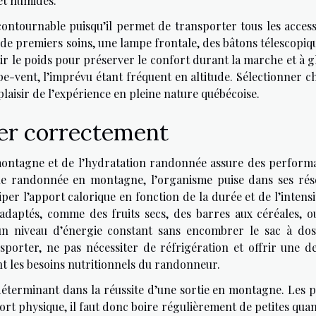
 et humides.
ntournable puisqu’il permet de transporter tous les access
e premiers soins, une lampe frontale, des bâtons télescopiqu
tir le poids pour préserver le confort durant la marche et à g
e-vent, l’imprévu étant fréquent en altitude. Sélectionner c
plaisir de l’expérience en pleine nature québécoise.
ter correctement
montagne et de l’hydratation randonnée assure des perform
une randonnée en montagne, l’organisme puise dans ses rés
iper l’apport calorique en fonction de la durée et de l’intens
adaptés, comme des fruits secs, des barres aux céréales, o
n niveau d’énergie constant sans encombrer le sac à dos
nsporter, ne pas nécessiter de réfrigération et offrir une de
t les besoins nutritionnels du randonneur.
éterminant dans la réussite d’une sortie en montagne. Les p
ort physique, il faut donc boire régulièrement de petites quan