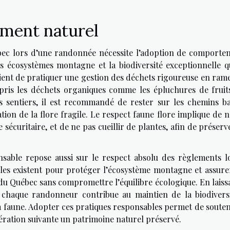
ement naturel
ec lors d’une randonnée nécessite l’adoption de comporte
s écosystèmes montagne et la biodiversité exceptionnelle qu
nvient de pratiquer une gestion des déchets rigoureuse en ram
pris les déchets organiques comme les épluchures de fruits
es sentiers, il est recommandé de rester sur les chemins bal
ation de la flore fragile. Le respect faune flore implique de 
sécuritaire, et de ne pas cueillir de plantes, afin de préserv
able repose aussi sur le respect absolu des règlements l
ègles existent pour protéger l’écosystème montagne et assure
 du Québec sans compromettre l’équilibre écologique. En laiss
 chaque randonneur contribue au maintien de la biodiversi
 la faune. Adopter ces pratiques responsables permet de soute
ération suivante un patrimoine naturel préservé.