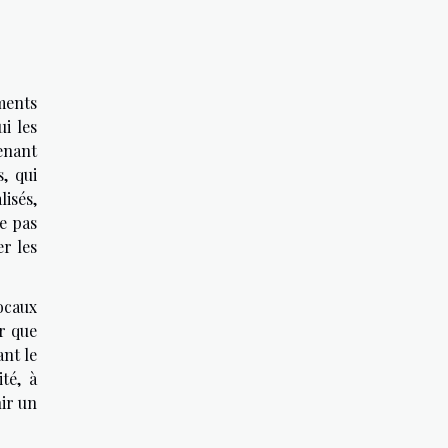
ments
i les
enant
, qui
isés,
ne pas
er les
ocaux
r que
ant le
té, à
nir un