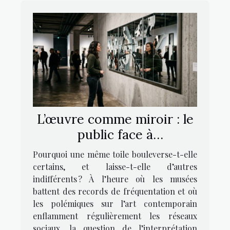
L’œuvre comme miroir : le
public face à
l’interprétation artistique
Pourquoi une même toile bouleverse-t-elle
certains, et laisse-t-elle d’autres
indifférents ? À l’heure où les musées
battent des records de fréquentation et où
les polémiques sur l’art contemporain
enflamment régulièrement les réseaux
sociaux, la question de l’interprétation