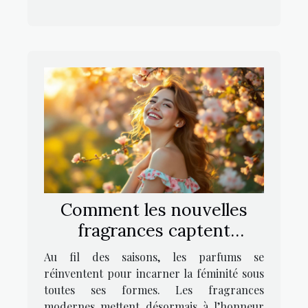
Comment les nouvelles
fragrances captent
l'essence de la féminité
Au fil des saisons, les parfums se
joviale ?
réinventent pour incarner la féminité sous
toutes ses formes. Les fragrances
modernes mettent désormais à l’honneur