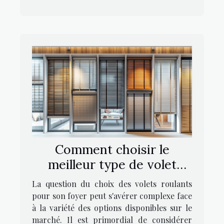
Comment choisir le
meilleur type de volet
roulant pour votre foyer
La question du choix des volets roulants
pour son foyer peut s'avérer complexe face
à la variété des options disponibles sur le
marché. Il est primordial de considérer