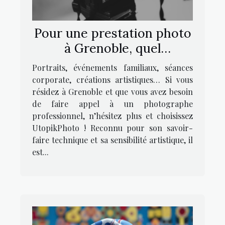
Pour une prestation photo
à Grenoble, quel
photographe contacter ?
Portraits, événements familiaux, séances
corporate, créations artistiques… Si vous
résidez à Grenoble et que vous avez besoin
de faire appel à un photographe
professionnel, n’hésitez plus et choisissez
UtopikPhoto ! Reconnu pour son savoir-
faire technique et sa sensibilité artistique, il
est...