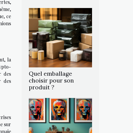
rtes,
même,
e, ce
nions
t, la
ypto-
Quel emballage
r des
choisir pour son
r des
produit ?
rises
ue sur
nnaie