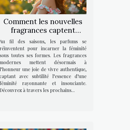
Comment les nouvelles
fragrances captent
l'essence de la féminité
Au fil des saisons, les parfums se
joviale ?
réinventent pour incarner la féminité
sous toutes ses formes. Les fragrances
modernes mettent désormais à
l’honneur une joie de vivre authentique,
captant avec subtilité l’essence d’une
féminité rayonnante et insouciante.
Découvrez à travers les prochains...