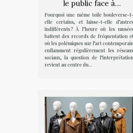
le public face à
l’interprétation artistiqu
Pourquoi une même toile bouleverse-t
elle certains, et laisse-t-elle d’autre
indifférents ? À l’heure où les musée
battent des records de fréquentation e
où les polémiques sur l’art contemporai
enflamment régulièrement les réseau
sociaux, la question de l’interprétatio
revient au centre du...