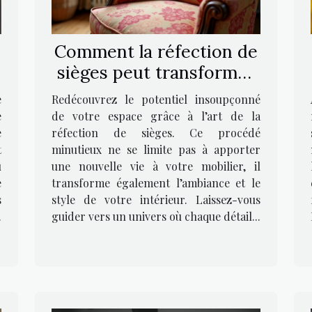
Comment la réfection de
sièges peut transformer
votre intérieur ?
e
Redécouvrez le potentiel insoupçonné
e
de votre espace grâce à l’art de la
e
réfection de sièges. Ce procédé
t
minutieux ne se limite pas à apporter
u
une nouvelle vie à votre mobilier, il
e
transforme également l’ambiance et le
s
style de votre intérieur. Laissez-vous
.
guider vers un univers où chaque détail...