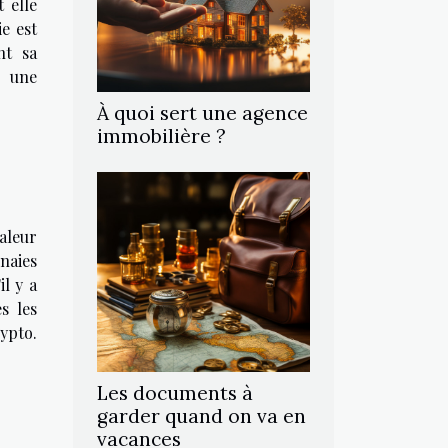
 elle
e est
nt sa
t une
À quoi sert une agence
immobilière ?
aleur
naies
l y a
s les
ypto.
Les documents à
garder quand on va en
vacances