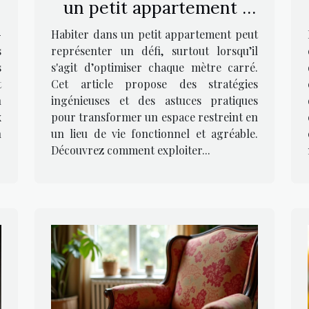
un petit appartement :
e
stratégies et astuces
-
Habiter dans un petit appartement peut
s
représenter un défi, surtout lorsqu’il
s
s'agit d’optimiser chaque mètre carré.
t
Cet article propose des stratégies
n
ingénieuses et des astuces pratiques
x
pour transformer un espace restreint en
n
un lieu de vie fonctionnel et agréable.
Découvrez comment exploiter...