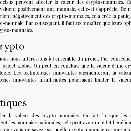
ociaux peuvent affecter la valeur des crypto-monnaies. Ce
évaluent positivement une monnaie, celle-ci s'apprécie. De 
arlent négativement des crypto-monnaies, cela crée la paniqu
to-monnaie. Par conséquent, il faut reconnaître que leurs opi
crypto-monnaies.
crypto
nous nous intéressons à l'ensemble du projet. Par conséquen
n projet global. On peut en conclure que la valeur d'une cr
gie. Les technologies innovantes augmenteront la valeu
gies innovantes insuffisantes pourraient limiter la valeu
tiques
er la valeur des crypto-monnaies. En fait, lorsque les c
ment les monnaies nationales, cela peut avoir un effet bénéfiq
as que vous ne savez pas quelle crypto-monnaie est une mo