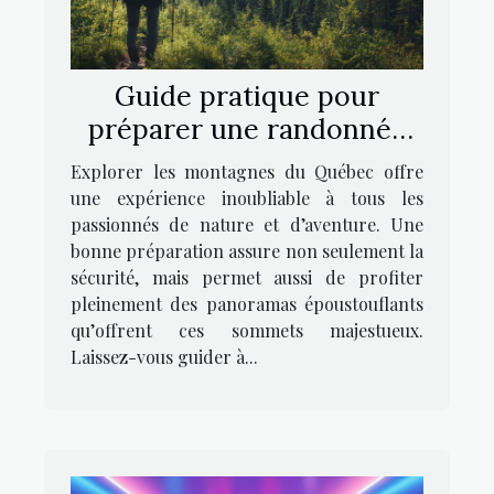
Guide pratique pour
préparer une randonnée
réussie dans les
Explorer les montagnes du Québec offre
montagnes du Québec
une expérience inoubliable à tous les
passionnés de nature et d’aventure. Une
bonne préparation assure non seulement la
sécurité, mais permet aussi de profiter
pleinement des panoramas époustouflants
qu’offrent ces sommets majestueux.
Laissez-vous guider à...