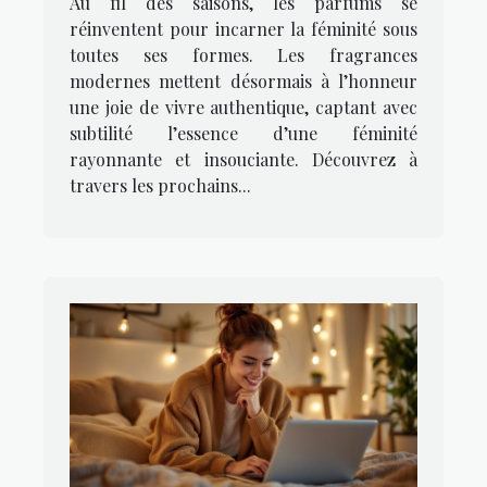
Au fil des saisons, les parfums se
joviale ?
réinventent pour incarner la féminité sous
toutes ses formes. Les fragrances
modernes mettent désormais à l’honneur
une joie de vivre authentique, captant avec
subtilité l’essence d’une féminité
rayonnante et insouciante. Découvrez à
travers les prochains...