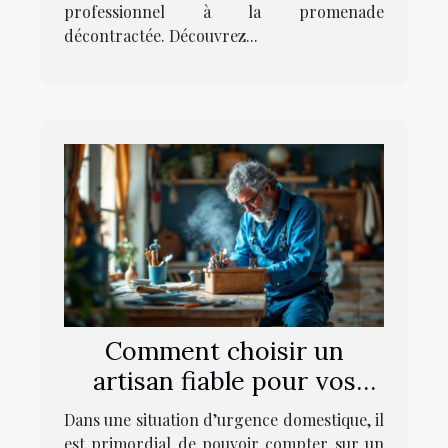
professionnel à la promenade
décontractée. Découvrez...
Comment choisir un
artisan fiable pour vos
urgences domestiques ?
Dans une situation d’urgence domestique, il
est primordial de pouvoir compter sur un