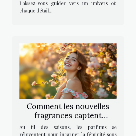
Laissez-vous guider vers un univers où
chaque détail...
Comment les nouvelles
fragrances captent
l'essence de la féminité
Au fil des saisons, les parfums se
joviale ?
réinventent pour incarner la féminité sous