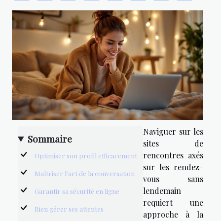
Naviguer sur les
Sommaire
sites de
rencontres axés
Optimiser son profil efficacement
sur les rendez-
Maîtriser l’art de la conversation
vous sans
lendemain
Garantir sa sécurité en ligne
requiert une
Bien gérer ses attentes
approche à la