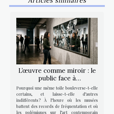
Articles similaires
L’œuvre comme miroir : le
public face à
l’interprétation artistique
Pourquoi une même toile bouleverse-t-elle
certains, et laisse-t-elle d’autres
indifférents ? À l’heure où les musées
battent des records de fréquentation et où
les polémiques sur l’art contemporain