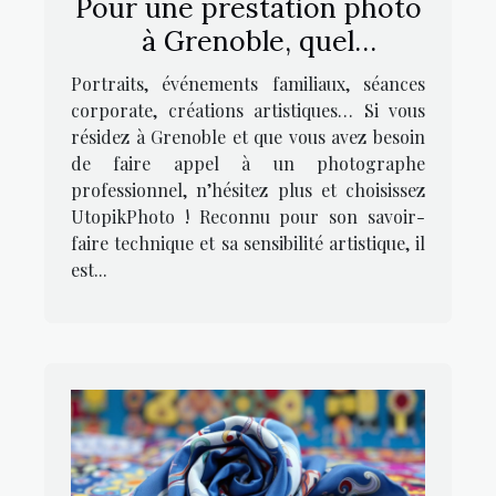
Pour une prestation photo
à Grenoble, quel
photographe contacter ?
Portraits, événements familiaux, séances
corporate, créations artistiques… Si vous
résidez à Grenoble et que vous avez besoin
de faire appel à un photographe
professionnel, n’hésitez plus et choisissez
UtopikPhoto ! Reconnu pour son savoir-
faire technique et sa sensibilité artistique, il
est...