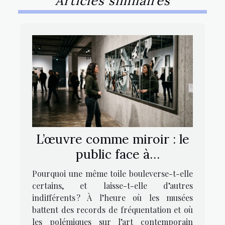
Articles similaires
L’œuvre comme miroir : le
public face à
l’interprétation artistique
Pourquoi une même toile bouleverse-t-elle
certains, et laisse-t-elle d’autres
indifférents ? À l’heure où les musées
battent des records de fréquentation et où
les polémiques sur l’art contemporain