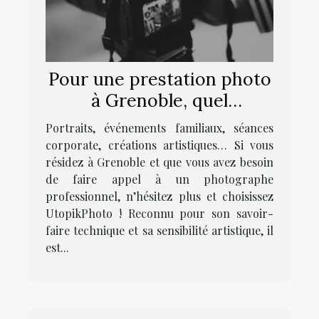
Pour une prestation photo
à Grenoble, quel
photographe contacter ?
Portraits, événements familiaux, séances
corporate, créations artistiques… Si vous
résidez à Grenoble et que vous avez besoin
de faire appel à un photographe
professionnel, n’hésitez plus et choisissez
UtopikPhoto ! Reconnu pour son savoir-
faire technique et sa sensibilité artistique, il
est...