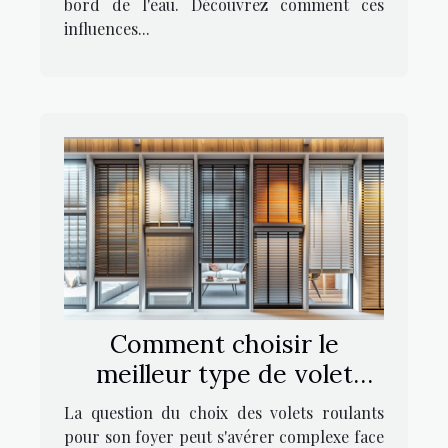
bord de l'eau. Découvrez comment ces
influences...
Comment choisir le
meilleur type de volet
roulant pour votre foyer
La question du choix des volets roulants
pour son foyer peut s'avérer complexe face