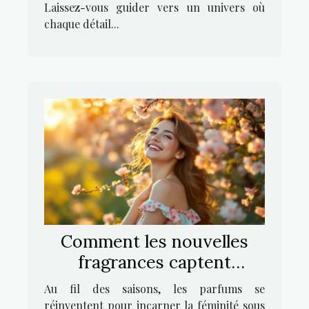
Laissez-vous guider vers un univers où
chaque détail...
Comment les nouvelles
fragrances captent
l'essence de la féminité
Au fil des saisons, les parfums se
joviale ?
réinventent pour incarner la féminité sous