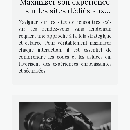
Maximiser son expérience
sur les sites dédiés aux
rendez-vous sans
Naviguer sur les sites de rencontres axés
lendemain
sur les rendez-vous sans lendemain
requiert une approche à la fois stratégique
et éclairée. Pour véritablement maximiser
chaque interaction, il est essentiel de
comprendre les codes et les astuces qui
favorisent des expériences enrichissantes
et sécurisées...