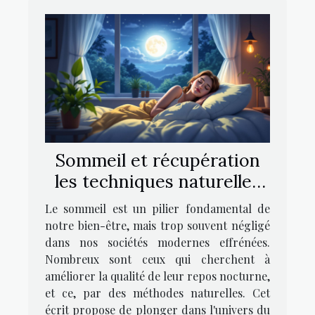
Sommeil et récupération
les techniques naturelles
pour améliorer la qualité
Le sommeil est un pilier fondamental de
du repos nocturne
notre bien-être, mais trop souvent négligé
dans nos sociétés modernes effrénées.
Nombreux sont ceux qui cherchent à
améliorer la qualité de leur repos nocturne,
et ce, par des méthodes naturelles. Cet
écrit propose de plonger dans l'univers du