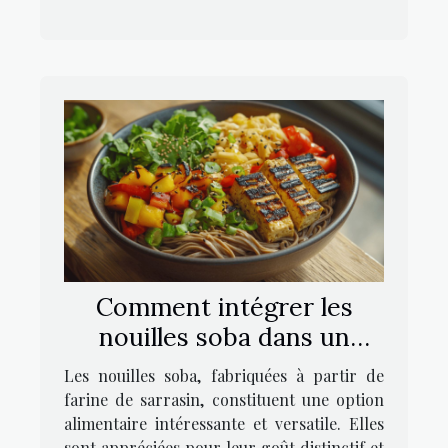
Comment intégrer les
nouilles soba dans un
régime alimentaire
Les nouilles soba, fabriquées à partir de
équilibré
farine de sarrasin, constituent une option
alimentaire intéressante et versatile. Elles
sont appréciées pour leur goût distinctif et