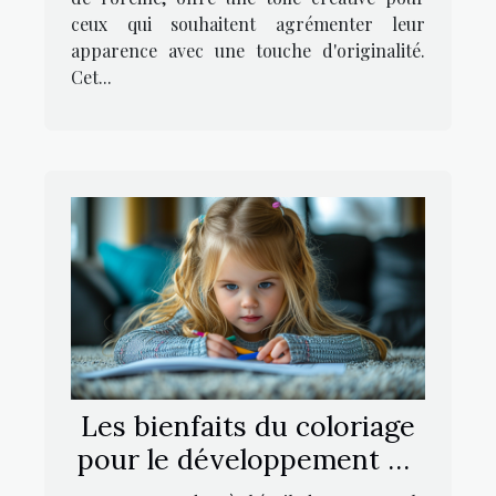
ceux qui souhaitent agrémenter leur
apparence avec une touche d'originalité.
Cet...
Les bienfaits du coloriage
pour le développement de
la motricité fine chez les