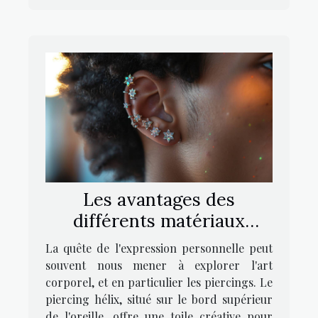
Les avantages des
différents matériaux
utilisés pour les piercings
La quête de l'expression personnelle peut
hélix
souvent nous mener à explorer l'art
corporel, et en particulier les piercings. Le
piercing hélix, situé sur le bord supérieur
de l'oreille, offre une toile créative pour