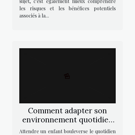
sujet, c'est également mieux comprendre
les risques et les bénéfices potentiels
associés à la...
Comment adapter son
environnement quotidien
pour une grossesse
Attendre un enfant bouleverse le quotidien