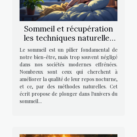
Sommeil et récupération
les techniques naturelles
pour améliorer la qualité
Le sommeil est un pilier fondamental de
du repos nocturne
notre bien-être, mais trop souvent négligé
dans nos sociétés modernes effrénées.
Nombreux sont ceux qui cherchent à
améliorer la qualité de leur repos nocturne,
et ce, par des méthodes naturelles. Cet
écrit propose de plonger dans l'univers du
sommeil...