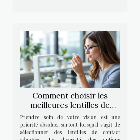
Comment choisir les
meilleures lentilles de
contact pour vos yeux ?
Prendre soin de votre vision est une
priorité absolue, surtout lorsqu'il s'agit de
sélectionner des lentilles de contact
adaptées. La diversité des options