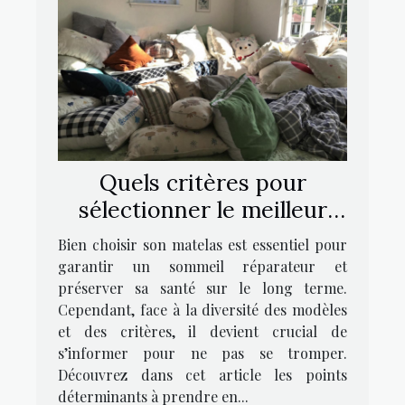
Quels critères pour
sélectionner le meilleur
matelas pour un repos
Bien choisir son matelas est essentiel pour
optimal ?
garantir un sommeil réparateur et
préserver sa santé sur le long terme.
Cependant, face à la diversité des modèles
et des critères, il devient crucial de
s’informer pour ne pas se tromper.
Découvrez dans cet article les points
déterminants à prendre en...