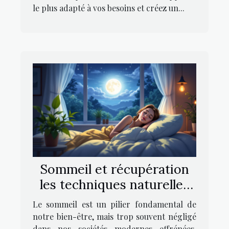
le plus adapté à vos besoins et créez un...
Sommeil et récupération
les techniques naturelles
pour améliorer la qualité
Le sommeil est un pilier fondamental de
du repos nocturne
notre bien-être, mais trop souvent négligé
dans nos sociétés modernes effrénées.