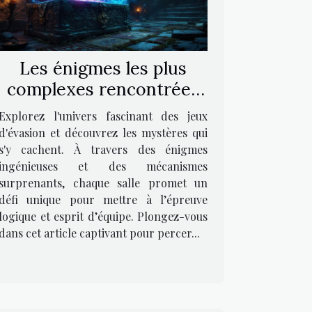
Les énigmes les plus
complexes rencontrées
dans les jeux d'évasion
Explorez l'univers fascinant des jeux
d'évasion et découvrez les mystères qui
s'y cachent. À travers des énigmes
ingénieuses et des mécanismes
surprenants, chaque salle promet un
défi unique pour mettre à l’épreuve
logique et esprit d’équipe. Plongez-vous
dans cet article captivant pour percer...