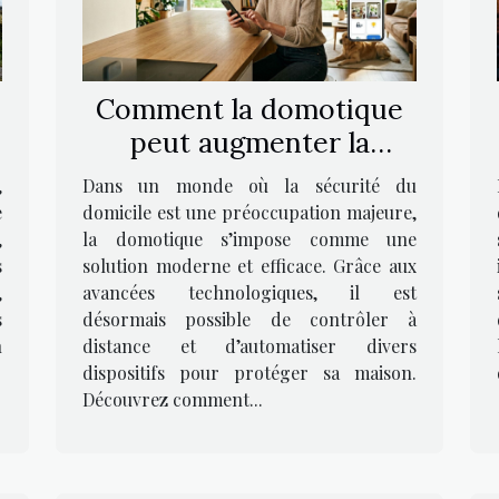
Comment la domotique
peut augmenter la
r
sécurité de votre
,
Dans un monde où la sécurité du
domicile ?
e
domicile est une préoccupation majeure,
,
la domotique s’impose comme une
s
solution moderne et efficace. Grâce aux
,
avancées technologiques, il est
s
désormais possible de contrôler à
n
distance et d’automatiser divers
dispositifs pour protéger sa maison.
Découvrez comment...