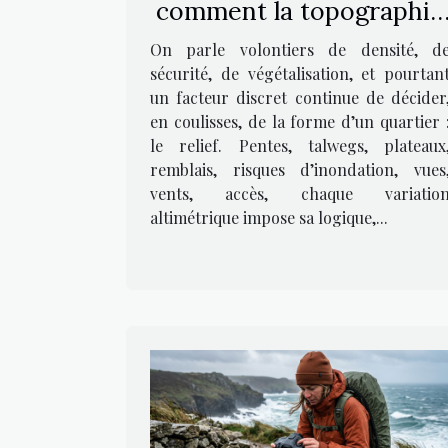
comment la topographie
influe sur nos quartiers
On parle volontiers de densité, d
sécurité, de végétalisation, et pourtan
un facteur discret continue de décider
en coulisses, de la forme d’un quartier 
le relief. Pentes, talwegs, plateaux
remblais, risques d’inondation, vues
vents, accès, chaque variatio
altimétrique impose sa logique,...