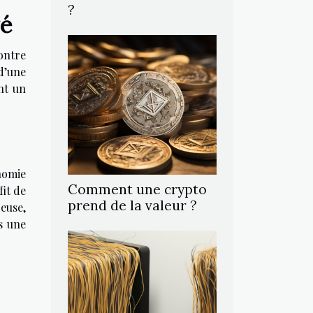
?
vé
ontre
d’une
nt un
nomie
Comment une crypto
fit de
prend de la valeur ?
euse,
s une