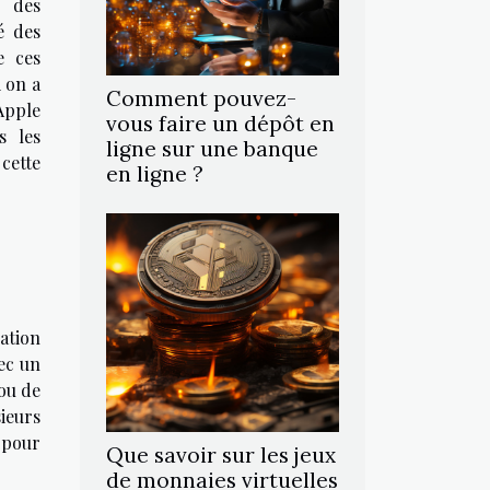
 des
é des
e ces
 on a
Comment pouvez-
Apple
vous faire un dépôt en
s les
ligne sur une banque
ette
en ligne ?
ation
ec un
 ou de
ieurs
 pour
Que savoir sur les jeux
de monnaies virtuelles