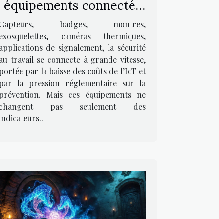
équipements connectés
sur la culture de sécurité
Capteurs, badges, montres,
au travail
exosquelettes, caméras thermiques,
applications de signalement, la sécurité
au travail se connecte à grande vitesse,
portée par la baisse des coûts de l’IoT et
par la pression réglementaire sur la
prévention. Mais ces équipements ne
changent pas seulement des
indicateurs...