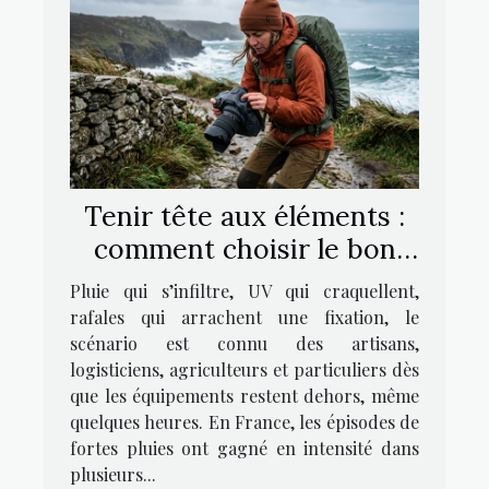
Tenir tête aux éléments :
comment choisir le bon
accessoire pour protéger
Pluie qui s’infiltre, UV qui craquellent,
vos équipements
rafales qui arrachent une fixation, le
scénario est connu des artisans,
logisticiens, agriculteurs et particuliers dès
que les équipements restent dehors, même
quelques heures. En France, les épisodes de
fortes pluies ont gagné en intensité dans
plusieurs...