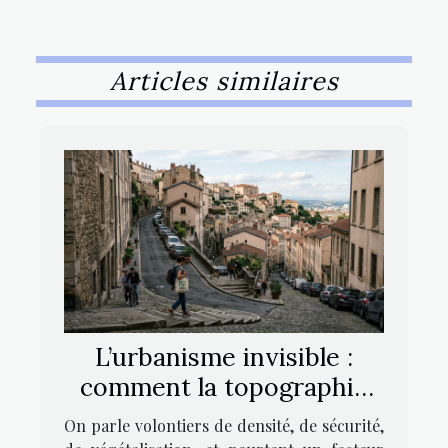
Articles similaires
L’urbanisme invisible :
comment la topographie
influe sur nos quartiers
On parle volontiers de densité, de sécurité,